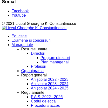
Social
Facebook
Youtube
© 2021 Liceul Gheorghe K. Constantinescu
Educație
Examene și concursuri
Manageriale
Resurse umare
Directori
Program directori
Plan managerial
Profesori
Organigrama
Raport general
An şcolar 2022 - 2023
An şcolar 2023 - 2024
An şcolar 2024 - 2025
Regulamente
P.A.S. 2022 - 2026
Codul de etică
Procedura acces