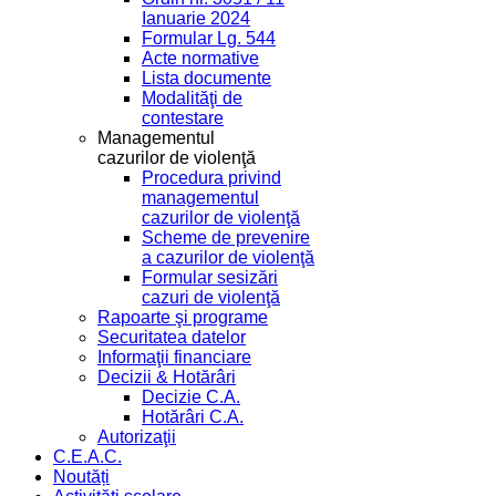
Ianuarie 2024
Formular Lg. 544
Acte normative
Lista documente
Modalităţi de
contestare
Managementul
cazurilor de violenţă
Procedura privind
managementul
cazurilor de violenţă
Scheme de prevenire
a cazurilor de violenţă
Formular sesizări
cazuri de violenţă
Rapoarte şi programe
Securitatea datelor
Informaţii financiare
Decizii & Hotărâri
Decizie C.A.
Hotărâri C.A.
Autorizaţii
C.E.A.C.
Noutăți