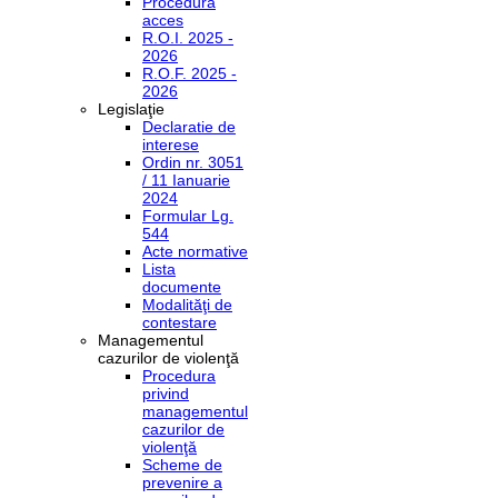
Procedura
acces
R.O.I. 2025 -
2026
R.O.F. 2025 -
2026
Legislaţie
Declaratie de
interese
Ordin nr. 3051
/ 11 Ianuarie
2024
Formular Lg.
544
Acte normative
Lista
documente
Modalităţi de
contestare
Managementul
cazurilor de violenţă
Procedura
privind
managementul
cazurilor de
violenţă
Scheme de
prevenire a