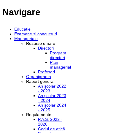
Navigare
Educație
Examene și concursuri
Manageriale
Resurse umare
Directori
Program
directori
Plan
managerial
Profesori
Organigrama
Raport general
An şcolar 2022
- 2023
An şcolar 2023
- 2024
An şcolar 2024
- 2025
Regulamente
P.A.S. 2022 -
2026
Codul de etică