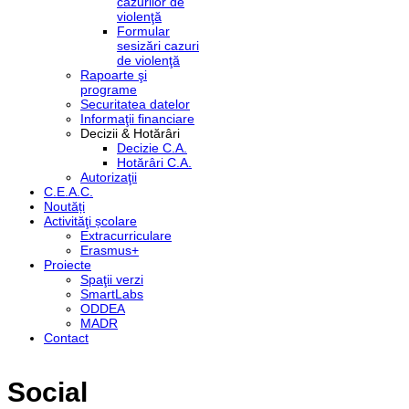
cazurilor de
violenţă
Formular
sesizări cazuri
de violenţă
Rapoarte şi
programe
Securitatea datelor
Informaţii financiare
Decizii & Hotărâri
Decizie C.A.
Hotărâri C.A.
Autorizaţii
C.E.A.C.
Noutăți
Activităţi școlare
Extracurriculare
Erasmus+
Proiecte
Spaţii verzi
SmartLabs
ODDEA
MADR
Contact
Social