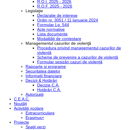
R.O.I. 2025 - 2026
R.O.F. 2025 - 2026
Legislaţie
Declaratie de interese
Ordin nr. 3051 / 11 Ianuarie 2024
Formular Lg. 544
Acte normative
Lista documente
Modalităţi de contestare
Managementul cazurilor de violenţă
Procedura privind managementul cazurilor de
violenţă
Scheme de prevenire a cazurilor de violenţă
Formular sesizări cazuri de violenţă
Rapoarte şi programe
Securitatea datelor
Informaţii financiare
Decizii & Hotărâri
Decizie C.A.
Hotărâri C.A.
Autorizaţii
C.E.A.C.
Noutăți
Activităţi școlare
Extracurriculare
Erasmus+
Proiecte
Spaţii verzi