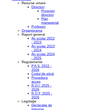
Resurse umare
Directori
Program
directori
Plan
managerial
Profesori
Organigrama
Raport general
An şcolar 2022
- 2023
An şcolar 2023
- 2024
An şcolar 2024
- 2025
Regulamente
P.A.S. 2022 -
2026
Codul de etică
Procedura
acces
R.O.I. 2025 -
2026
R.O.F. 2025 -
2026
Legislaţie
Declaratie de
interese