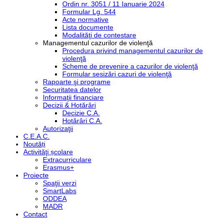
Ordin nr. 3051 / 11 Ianuarie 2024
Formular Lg. 544
Acte normative
Lista documente
Modalităţi de contestare
Managementul cazurilor de violenţă
Procedura privind managementul cazurilor de
violenţă
Scheme de prevenire a cazurilor de violenţă
Formular sesizări cazuri de violenţă
Rapoarte şi programe
Securitatea datelor
Informaţii financiare
Decizii & Hotărâri
Decizie C.A.
Hotărâri C.A.
Autorizaţii
C.E.A.C.
Noutăți
Activităţi școlare
Extracurriculare
Erasmus+
Proiecte
Spaţii verzi
SmartLabs
ODDEA
MADR
Contact