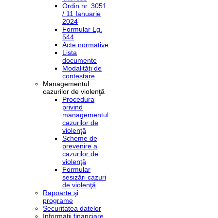
Ordin nr. 3051
/ 11 Ianuarie
2024
Formular Lg.
544
Acte normative
Lista
documente
Modalităţi de
contestare
Managementul
cazurilor de violenţă
Procedura
privind
managementul
cazurilor de
violenţă
Scheme de
prevenire a
cazurilor de
violenţă
Formular
sesizări cazuri
de violenţă
Rapoarte şi
programe
Securitatea datelor
Informaţii financiare