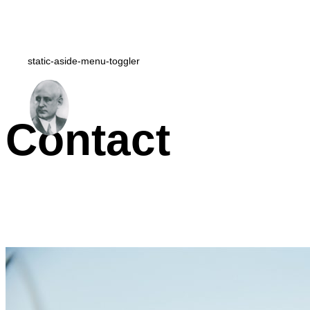
static-aside-menu-toggler
Contact