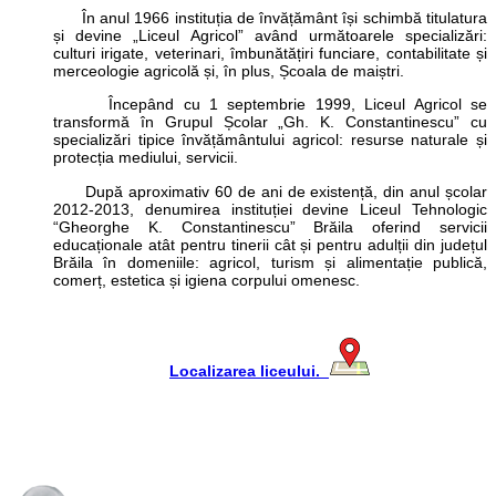
În anul 1966 instituția de învățământ își schimbă titulatura
și devine „Liceul Agricol” având următoarele specializări:
culturi irigate, veterinari, îmbunătățiri funciare, contabilitate și
merceologie agricolă și, în plus, Școala de maiștri.
Începând cu 1 septembrie 1999, Liceul Agricol se
transformă în Grupul Școlar „Gh. K. Constantinescu” cu
specializări tipice învățământului agricol: resurse naturale și
protecția mediului, servicii.
După aproximativ 60 de ani de existență, din anul școlar
2012-2013, denumirea instituției devine Liceul Tehnologic
“Gheorghe K. Constantinescu” Brăila oferind servicii
educaționale atât pentru tinerii cât și pentru adulții din județul
Brăila în domeniile: agricol, turism și alimentație publică,
comerț, estetica și igiena corpului omenesc.
Localizarea liceului.