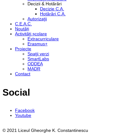
Decizii & Hotărâri
Decizie C.A.
Hotărâri C.A.
Autorizaţii
C.E.A.C.
Noutăți
Activităţi școlare
Extracurriculare
Erasmus+
Proiecte
Spaţii verzi
SmartLabs
ODDEA
MADR
Contact
Social
Facebook
Youtube
© 2021 Liceul Gheorghe K. Constantinescu