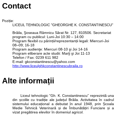
Contact
Poziție:
LICEUL TEHNOLOGIC "GHEORGHE K. CONSTANTINESCU"
Brăila, Şoseaua Râmnicu Sărat Nr. 127, 810506. Secretariat
program cu publicul: Luni-Joi 10:30 – 14:00
Program flexibil cu părinții/reprezentanții legali: Miercuri-Joi
08–09; 16-18
Program audienţe: Miercuri 08-10 şi Joi 14-16
Program eliberare acte studii: Marţi şi Joi 11-13
Telefon / Fax: 0239 611 982
E-mail: gkconstantinescu@yahoo.com
http://www.liceulghkconstantinescubraila.ro
Alte informații
Liceul tehnologic “Gh. K. Constantinescu” reprezintă una
din școlile cu tradiție ale județul Brăila. Activitatea în cadrul
sistemului educațional a debutat în anul 1948, prin Școala
Medie Tehnică Veterinară și de Îmbunătățiri Funciare și a
vizat pregătirea elevilor în domeniul agricol.